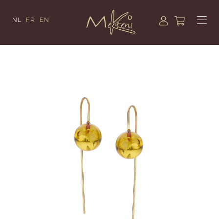
NL
FR
EN