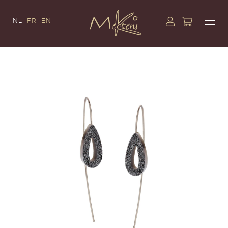
NL
FR
EN