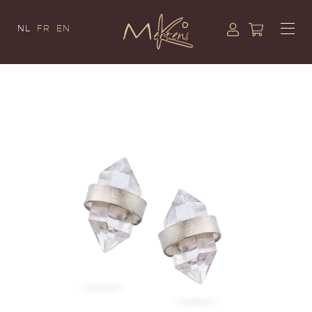
NL
FR
EN