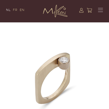
NL
FR
EN