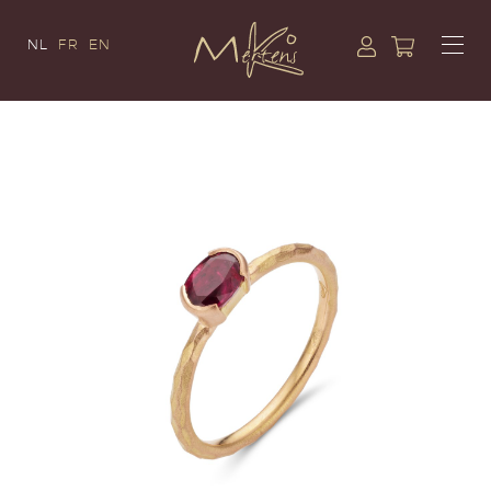
NL
FR
EN