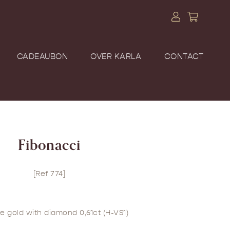
CADEAUBON
OVER KARLA
CONTACT
Fibonacci
[Ref 774]
te gold with diamond 0,61ct (H-VS1)