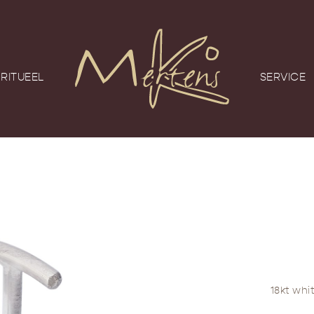
RITUEEL
SERVICE
18kt whi