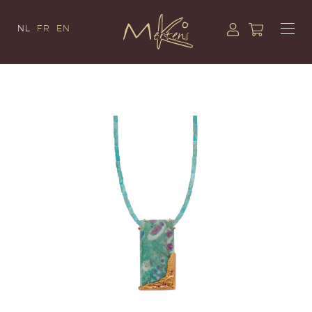
NL
FR
EN