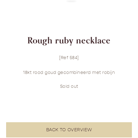
Rough ruby necklace
[Ref 584]
18kt rood goud gecombineerd met robijn
Sold out
BACK TO OVERVIEW