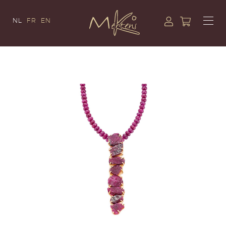
NL
FR
EN