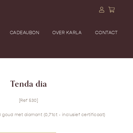
CADEAUBON
OVER KARLA
CONTACT
Tenda dia
[Ref 530]
d goud met diamant (0,71ct - inclusief certificaat)