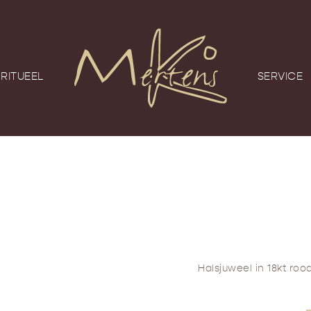
RITUEEL
SERVICE
Halsjuweel in 18kt roo