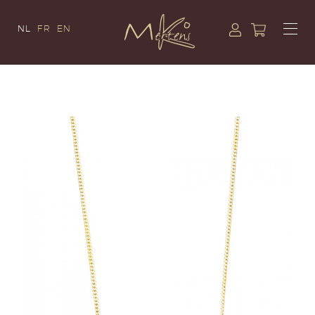
NL
FR
EN