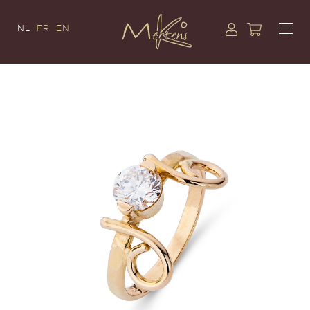
NL
FR
EN