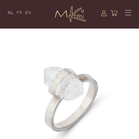
NL
FR
EN