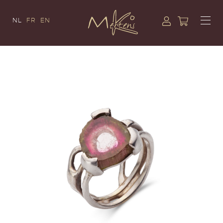
NL
FR
EN