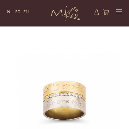
NL
FR
EN