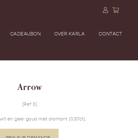
CADEAUBON
OVER KARLA
CONTACT
Arrow
[Ref 3]
 wit en geel goud met diamant (0,57ct).
PRIX SUR DEMANDE