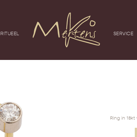
RITUEEL
SERVICE
Ring in 18kt