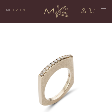
NL
FR
EN