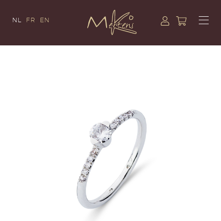
NL
FR
EN