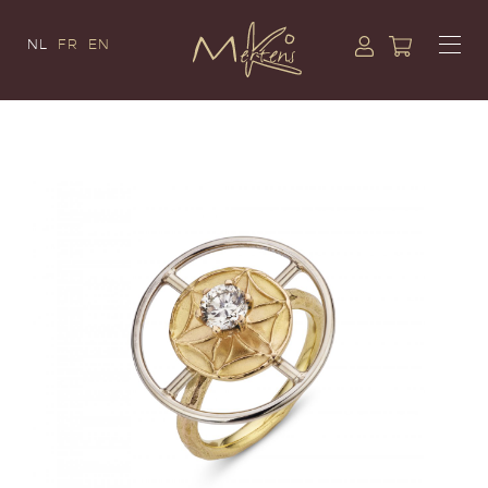
NL
FR
EN