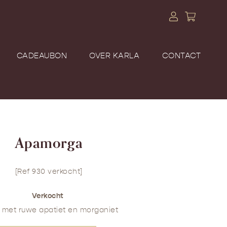
CADEAUBON
OVER KARLA
CONTACT
Apamorga
[Ref 930 verkocht]
Verkocht
r met ruwe apatiet en morganiet