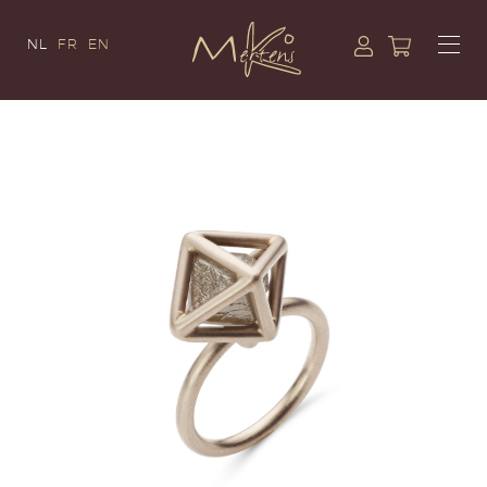
NL
FR
EN