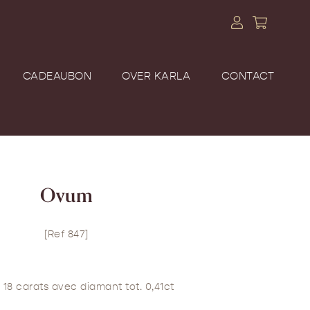
CADEAUBON
OVER KARLA
CONTACT
Ovum
[Ref 847]
 18 carats avec diamant tot. 0,41ct