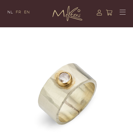
NL
FR
EN