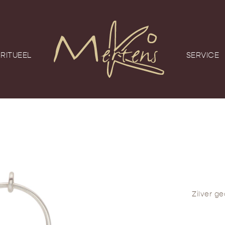
RITUEEL
SERVICE
Zilver g