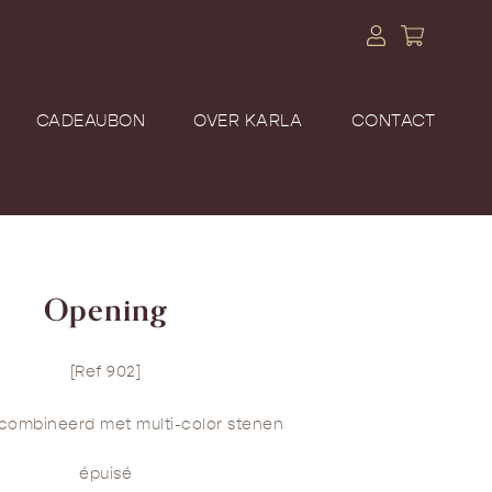
CADEAUBON
OVER KARLA
CONTACT
Opening
[Ref 902]
ecombineerd met multi-color stenen
épuisé