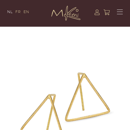
NL
FR
EN