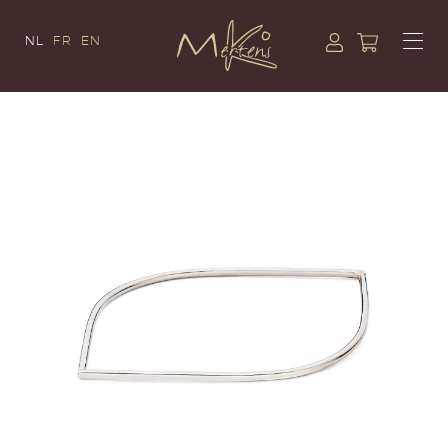
NL
FR
EN