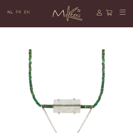
NL
FR
EN