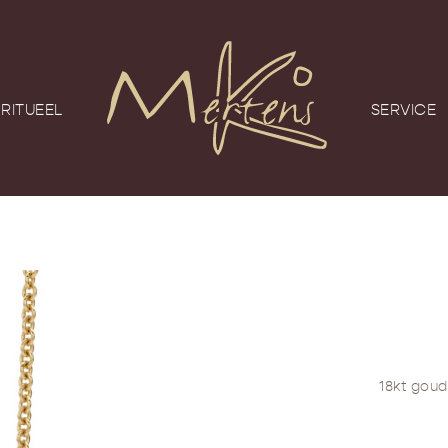
RITUEEL
SERVICE
18kt gou