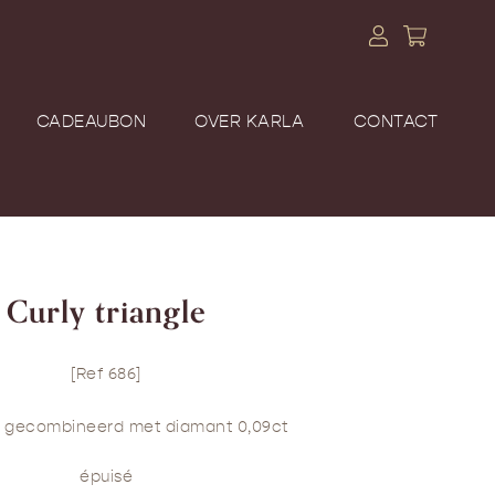
CADEAUBON
OVER KARLA
CONTACT
Curly triangle
[Ref 686]
d gecombineerd met diamant 0,09ct
épuisé