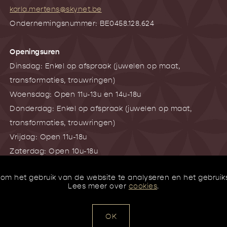
karla.mertens@skynet.be
Ondernemingsnummer: BE0458.128.624
Openingsuren
Dinsdag: Enkel op afspraak (juwelen op maat,
transformaties, trouwringen)
Woensdag: Open 11u-13u en 14u-18u
Donderdag: Enkel op afspraak (juwelen op maat,
transformaties, trouwringen)
Vrijdag: Open 11u-18u
Zaterdag: Open 10u-18u
 om het gebruik van de website te analyseren en het gebrui
Zo en Ma: Gesloten
Lees meer over
cookies
.
MAAK EEN AFSPRAAK
OK