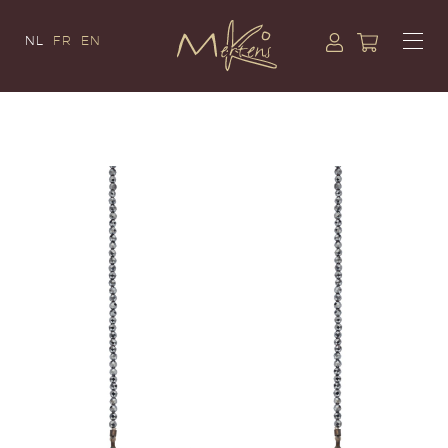
NL
FR
EN