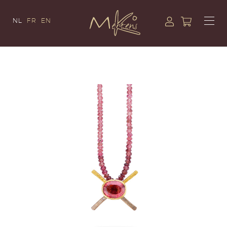
NL
FR
EN