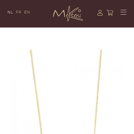
NL
FR
EN