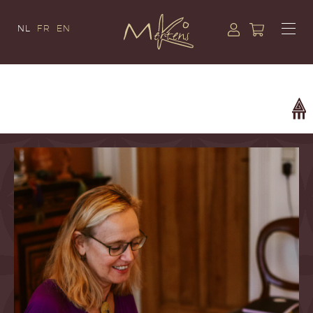
NL
FR
EN