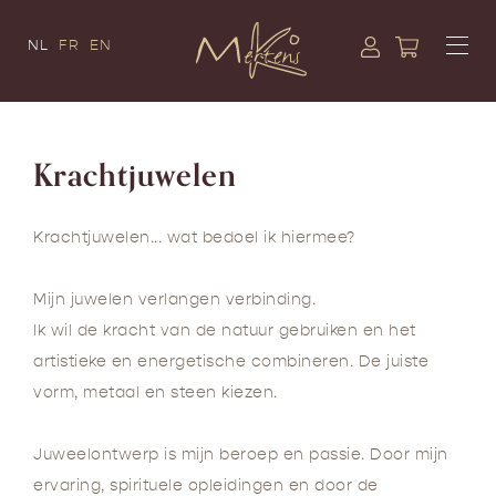
NL
FR
EN
Krachtjuwelen
Krachtjuwelen... wat bedoel ik hiermee?
Mijn juwelen verlangen verbinding.
Ik wil de kracht van de natuur gebruiken en het
artistieke en energetische combineren. De juiste
vorm, metaal en steen kiezen.
Juweelontwerp is mijn beroep en passie. Door mijn
ervaring, spirituele opleidingen en door de