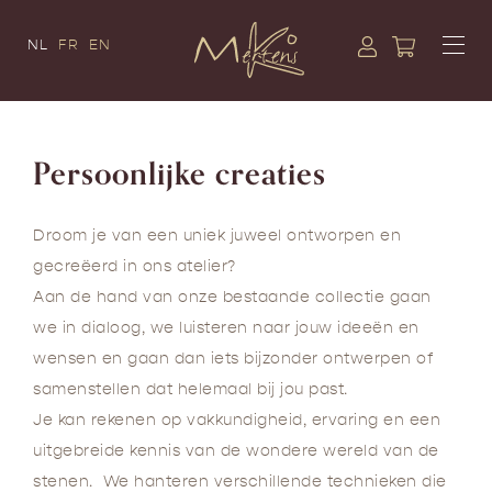
NL
FR
EN
Persoonlijke creaties
Droom je van een uniek juweel ontworpen en
gecreëerd in ons atelier?
Aan de hand van onze bestaande collectie gaan
we in dialoog, we luisteren naar jouw ideeën en
wensen en gaan dan iets bijzonder ontwerpen of
samenstellen dat helemaal bij jou past.
Je kan rekenen op vakkundigheid, ervaring en een
uitgebreide kennis van de wondere wereld van de
stenen. We hanteren verschillende technieken die