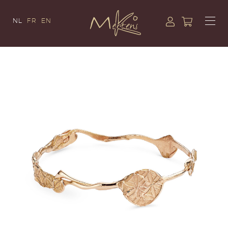
NL
FR
EN