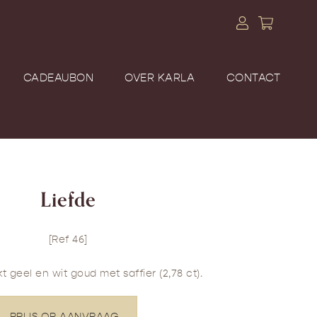
CADEAUBON
OVER KARLA
CONTACT
Liefde
[Ref 46]
kt geel en wit goud met saffier (2,78 ct).
PRIJS OP AANVRAAG