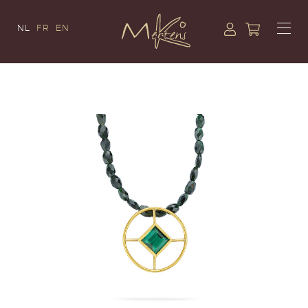
NL
FR
EN