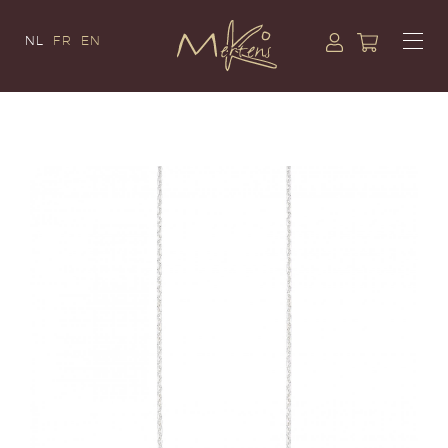
NL
FR
EN