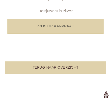
Halsjuweel in zilver
PRIJS OP AANVRAAG
TERUG NAAR OVERZICHT