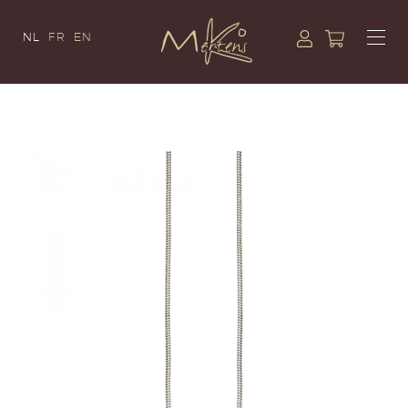
NL
FR
EN