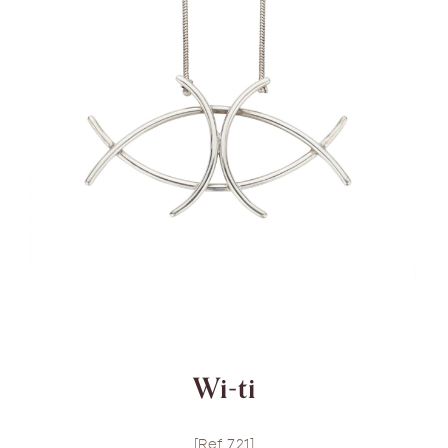
Wi-ti
[Ref 721]