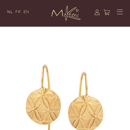
NL
FR
EN