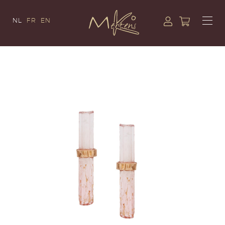
NL
FR
EN