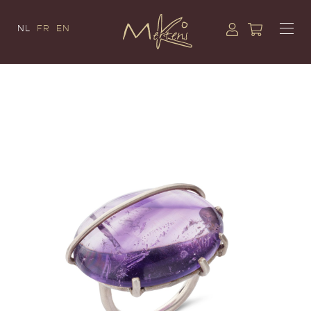
NL
FR
EN