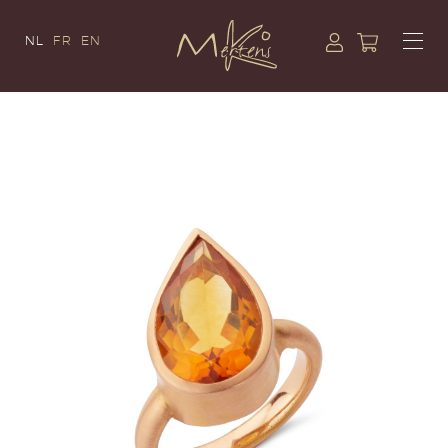
NL
FR
EN