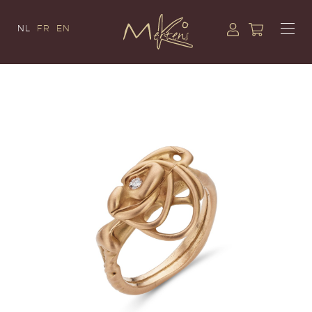
NL
FR
EN