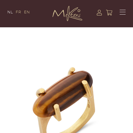
NL
FR
EN