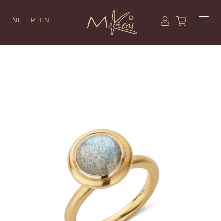
NL
FR
EN