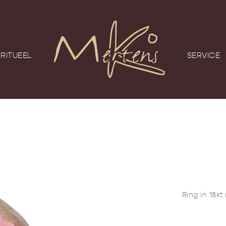
RITUEEL
SERVICE
Ring in 18k