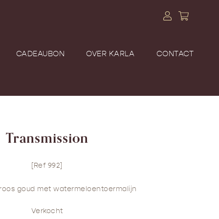
CADEAUBON
OVER KARLA
CONTACT
Transmission
[Ref 992]
t roos goud met watermeloentoermalijn
Verkocht