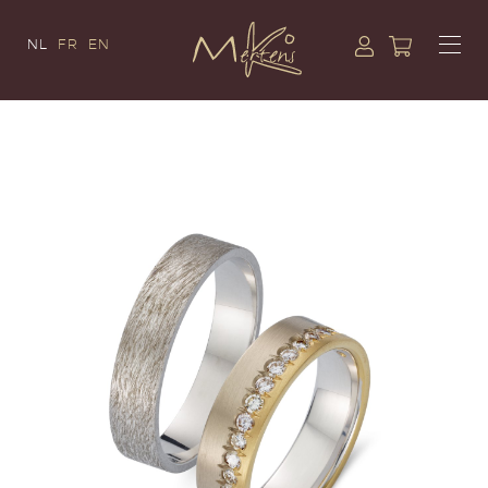
NL
FR
EN