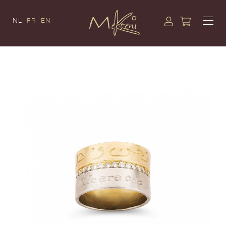
NL
FR
EN