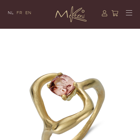
NL
FR
EN