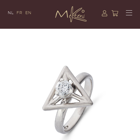
NL
FR
EN